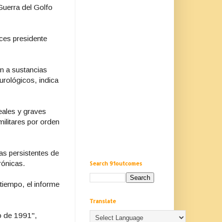
Guerra del Golfo
nces presidente
n a sustancias
urológicos, indica
eales y graves
ilitares por orden
as persistentes de
rónicas.
Search 91outcomes
tiempo, el informe
Translate
co de 1991",