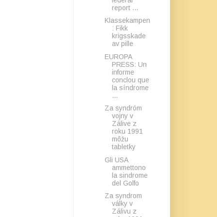
report ...
Klassekampen
: Fikk
krigsskade
av pille
EUROPA
PRESS: Un
informe
conclou que
la síndrome
...
Za syndróm
vojny v
Zálive z
roku 1991
môžu
tabletky
Gli USA
ammettono
la sindrome
del Golfo
Za syndrom
války v
Zálivu z