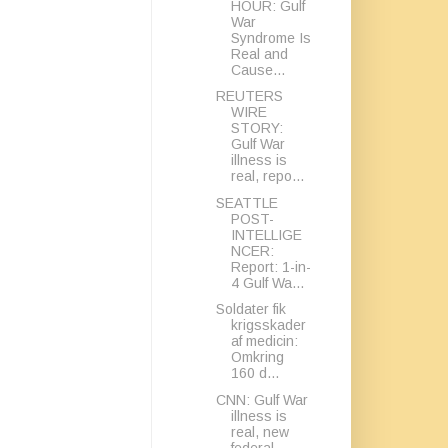
HOUR: Gulf
War
Syndrome Is
Real and
Cause...
REUTERS
WIRE
STORY:
Gulf War
illness is
real, repo...
SEATTLE
POST-
INTELLIGE
NCER:
Report: 1-in-
4 Gulf Wa...
Soldater fik
krigsskader
af medicin:
Omkring
160 d...
CNN: Gulf War
illness is
real, new
federal