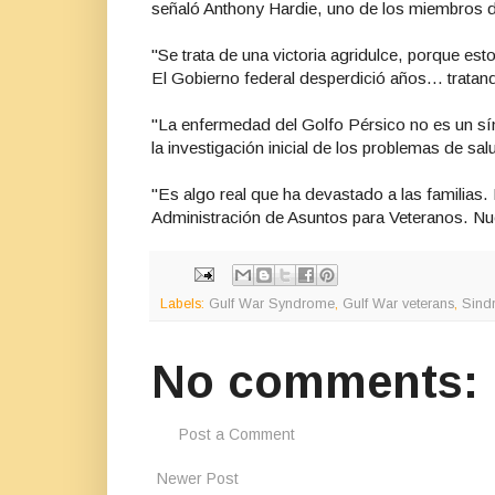
señaló Anthony Hardie, uno de los miembros d
"Se trata de una victoria agridulce, porque es
El Gobierno federal desperdició años... tratan
"La enfermedad del Golfo Pérsico no es un sínd
la investigación inicial de los problemas de sa
"Es algo real que ha devastado a las familias.
Administración de Asuntos para Veteranos. Nu
Labels:
Gulf War Syndrome
,
Gulf War veterans
,
Sind
No comments:
Post a Comment
Newer Post