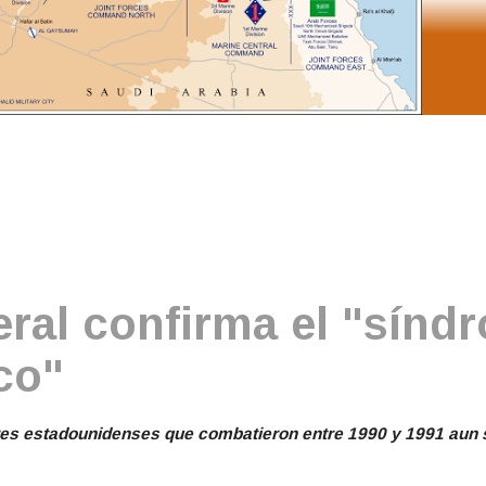
eral confirma el "sínd
co"
res estadounidenses que combatieron entre 1990 y 1991 aun s