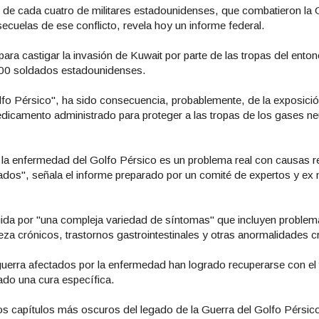
de cada cuatro de militares estadounidenses, que combatieron la 
ecuelas de ese conflicto, revela hoy un informe federal.
 para castigar la invasión de Kuwait por parte de las tropas del ento
000 soldados estadounidenses.
lfo Pérsico", ha sido consecuencia, probablemente, de la exposició
dicamento administrado para proteger a las tropas de los gases ne
 la enfermedad del Golfo Pérsico es un problema real con causas r
dos", señala el informe preparado por un comité de expertos y ex m
uida por "una compleja variedad de síntomas" que incluyen problem
za crónicos, trastornos gastrointestinales y otras anormalidades c
uerra afectados por la enfermedad han logrado recuperarse con el 
ado una cura específica.
 los capítulos más oscuros del legado de la Guerra del Golfo Pérsi