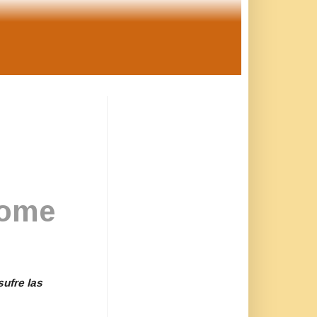
rome
ufre las