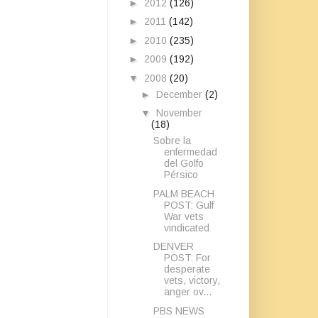
►
2012
(126)
►
2011
(142)
►
2010
(235)
►
2009
(192)
▼
2008
(20)
►
December
(2)
▼
November
(18)
Sobre la
enfermedad
del Golfo
Pérsico
PALM BEACH
POST: Gulf
War vets
vindicated
DENVER
POST: For
desperate
vets, victory,
anger ov...
PBS NEWS