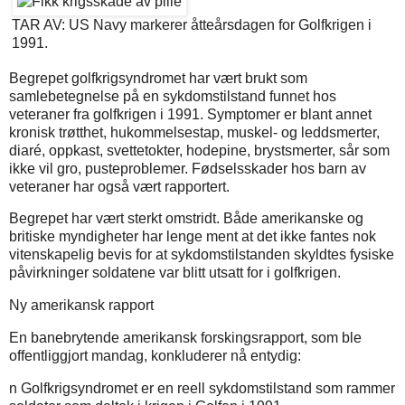
TAR AV: US Navy markerer åtteårsdagen for Golfkrigen i
1991.
Begrepet golfkrigsyndromet har vært brukt som
samlebetegnelse på en sykdomstilstand funnet hos
veteraner fra golfkrigen i 1991. Symptomer er blant annet
kronisk trøtthet, hukommelsestap, muskel- og leddsmerter,
diaré, oppkast, svettetokter, hodepine, brystsmerter, sår som
ikke vil gro, pusteproblemer. Fødselsskader hos barn av
veteraner har også vært rapportert.
Begrepet har vært sterkt omstridt. Både amerikanske og
britiske myndigheter har lenge ment at det ikke fantes nok
vitenskapelig bevis for at sykdomstilstanden skyldtes fysiske
påvirkninger soldatene var blitt utsatt for i golfkrigen.
Ny amerikansk rapport
En banebrytende amerikansk forskingsrapport, som ble
offentliggjort mandag, konkluderer nå entydig:
n Golfkrigsyndromet er en reell sykdomstilstand som rammer