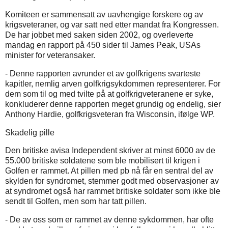
Komiteen er sammensatt av uavhengige forskere og av
krigsveteraner, og var satt ned etter mandat fra Kongressen.
De har jobbet med saken siden 2002, og overleverte
mandag en rapport på 450 sider til James Peak, USAs
minister for veteransaker.
- Denne rapporten avrunder et av golfkrigens svarteste
kapitler, nemlig arven golfkrigsykdommen representerer. For
dem som til og med tvilte på at golfkrigveteranene er syke,
konkluderer denne rapporten meget grundig og endelig, sier
Anthony Hardie, golfkrigsveteran fra Wisconsin, ifølge WP.
Skadelig pille
Den britiske avisa Independent skriver at minst 6000 av de
55.000 britiske soldatene som ble mobilisert til krigen i
Golfen er rammet. At pillen med pb nå får en sentral del av
skylden for syndromet, stemmer godt med observasjoner av
at syndromet også har rammet britiske soldater som ikke ble
sendt til Golfen, men som har tatt pillen.
- De av oss som er rammet av denne sykdommen, har ofte