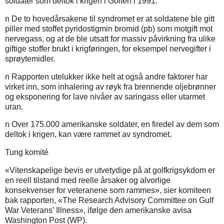
soldater som deltok i krigen i Golfen i 1991.
n De to hovedårsakene til syndromet er at soldatene ble gitt
piller med stoffet pyridostigmin bromid (pb) som motgift mot
nervegass, og at de ble utsatt for massiv påvirkning fra ulike
giftige stoffer brukt i krigføringen, for eksempel nervegifter i
sprøytemidler.
n Rapporten utelukker ikke helt at også andre faktorer har
virket inn, som inhalering av røyk fra brennende oljebrønner
og eksponering for lave nivåer av saringass eller utarmet
uran.
n Over 175.000 amerikanske soldater, en firedel av dem som
deltok i krigen, kan være rammet av syndromet.
Tung komité
«Vitenskapelige bevis er utvetydige på at golfkrigsykdom er
en reell tilstand med reelle årsaker og alvorlige
konsekvenser for veteranene som rammes», sier komiteen
bak rapporten, «The Research Advisory Committee on Gulf
War Veterans’ Illness», ifølge den amerikanske avisa
Washington Post (WP).