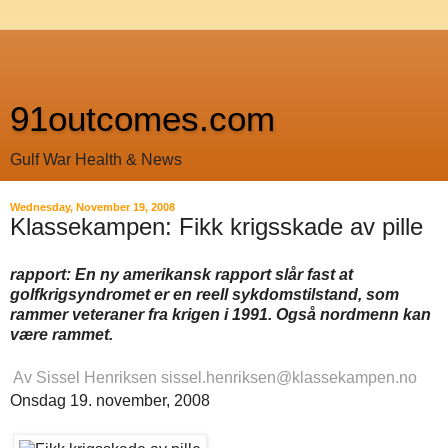
91outcomes.com
Gulf War Health & News
Wednesday, November 19, 2008
Klassekampen: Fikk krigsskade av pille
rapport: En ny amerikansk rapport slår fast at
golfkrigsyndromet er en reell sykdomstilstand, som
rammer veteraner fra krigen i 1991. Også nordmenn kan
være rammet.
Av Sissel Henriksen
sissel.henriksen@klassekampen.no
Onsdag 19. november, 2008