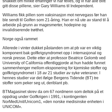
snakket om hvilke erfaringer vi har felles, og vi har alle blitt
gitt disse pillene, sier Gary Williams til Independent.
Williams fikk pillen som vaksinasjon mot nervegass før han
ble sendt til Golfen som 21-åring. Han er nå ute av stand til å
arbeide på grunn av magesmerter, hodepine og
invalidiserende trøtthet.
Norge også rammet
Allerede i vinter dukket påstanden om at pb var en viktig
komponent bak golfkrigsyndromet opp i internasjonal og
norsk presse. Dette etter at professor Beatrice Golomb ved
University of California offentliggjorde at hun hadde funnet
sammenhenger mellom eksponering for kjemiske stoffer og
golfkrigsyndromet i 18 av 21 studier av syke veteraner. I
hennes studier var det ifølge Bergens Tidende (BT) tre
stoffer som peker seg ut, deriblant pb.
BTMagasinet skrev da om 67 nordmenn som deltok på et
oppdrag under Golfkrigen i 1991, i kontingenten
NorMedUnit/Unicom1, «den norske medisinske enheten i
UNICOM».