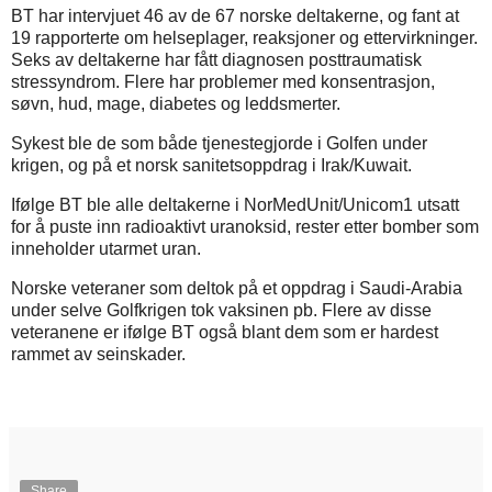
BT har intervjuet 46 av de 67 norske deltakerne, og fant at
19 rapporterte om helseplager, reaksjoner og ettervirkninger.
Seks av deltakerne har fått diagnosen posttraumatisk
stressyndrom. Flere har problemer med konsentrasjon,
søvn, hud, mage, diabetes og leddsmerter.
Sykest ble de som både tjenestegjorde i Golfen under
krigen, og på et norsk sanitetsoppdrag i Irak/Kuwait.
Ifølge BT ble alle deltakerne i NorMedUnit/Unicom1 utsatt
for å puste inn radioaktivt uranoksid, rester etter bomber som
inneholder utarmet uran.
Norske veteraner som deltok på et oppdrag i Saudi-Arabia
under selve Golfkrigen tok vaksinen pb. Flere av disse
veteranene er ifølge BT også blant dem som er hardest
rammet av seinskader.
Share