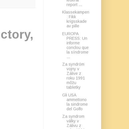
report ...
Klassekampen
: Fikk
krigsskade
av pille
ctory,
EUROPA
PRESS: Un
informe
conclou que
la síndrome
...
Za syndróm
vojny v
Zálive z
roku 1991
môžu
tabletky
Gli USA
ammettono
la sindrome
del Golfo
Za syndrom
války v
Zálivu z