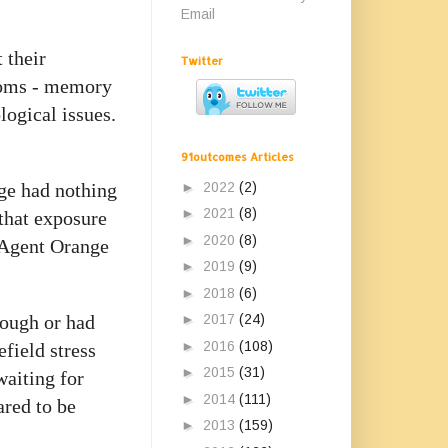
Email
 their
Twitter
toms - memory
ological issues.
91outcomes Articles
►
2022
(2)
age had nothing
►
2021
(8)
 that exposure
►
2020
(8)
o Agent Orange
►
2019
(9)
►
2018
(6)
►
2017
(24)
nough or had
►
2016
(108)
field stress
►
2015
(31)
waiting for
►
2014
(111)
ared to be
►
2013
(159)