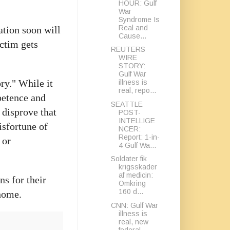
HOUR: Gulf
War
Syndrome Is
Real and
tion soon will
Cause...
ictim gets
REUTERS
WIRE
STORY:
Gulf War
ry." While it
illness is
real, repo...
petence and
SEATTLE
 disprove that
POST-
INTELLIGE
isfortune of
NCER:
Report: 1-in-
 or
4 Gulf Wa...
Soldater fik
krigsskader
af medicin:
ns for their
Omkring
160 d...
 home.
CNN: Gulf War
illness is
real, new
federal