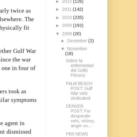
►
2012
(126)
►
2011
(142)
arly twice as
►
2010
(235)
elsewhere. The
►
2009
(192)
hysically fit
▼
2008
(20)
►
December
(2)
▼
November
ether Gulf War
(18)
since the war
Sobre la
enfermedad
 one in four of
del Golfo
Pérsico
PALM BEACH
POST: Gulf
ers took as
War vets
vindicated
imilar symptoms
DENVER
POST: For
desperate
vets, victory,
e agent in
anger ov...
ent dismissed
PBS NEWS