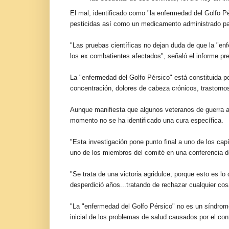
El mal, identificado como "la enfermedad del Golfo P
pesticidas así como un medicamento administrado para
"Las pruebas científicas no dejan duda de que la "e
los ex combatientes afectados", señaló el informe pr
La "enfermedad del Golfo Pérsico" está constituida p
concentración, dolores de cabeza crónicos, trastornos
Aunque manifiesta que algunos veteranos de guerra af
momento no se ha identificado una cura específica.
"Esta investigación pone punto final a uno de los ca
uno de los miembros del comité en una conferencia d
"Se trata de una victoria agridulce, porque esto es l
desperdició años...tratando de rechazar cualquier cos
"La "enfermedad del Golfo Pérsico" no es un síndrome i
inicial de los problemas de salud causados por el con