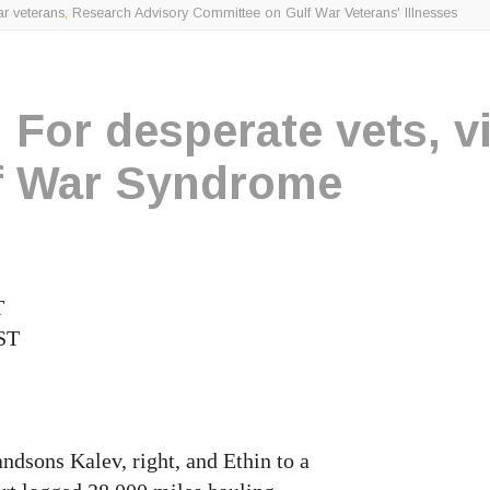
r veterans
,
Research Advisory Committee on Gulf War Veterans' Illnesses
or desperate vets, vi
lf War Syndrome
T
ST
dsons Kalev, right, and Ethin to a