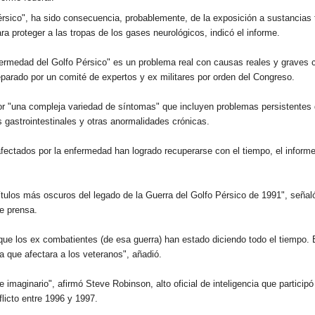
érsico", ha sido consecuencia, probablemente, de la exposición a sustancias 
 proteger a las tropas de los gases neurológicos, indicó el informe.
nfermedad del Golfo Pérsico" es un problema real con causas reales y graves
eparado por un comité de expertos y ex militares por orden del Congreso.
or "una compleja variedad de síntomas" que incluyen problemas persistentes 
 gastrointestinales y otras anormalidades crónicas.
ectados por la enfermedad han logrado recuperarse con el tiempo, el informe
pítulos más oscuros del legado de la Guerra del Golfo Pérsico de 1991", señal
e prensa.
o que los ex combatientes (de esa guerra) han estado diciendo todo el tiempo. 
a que afectara a los veteranos", añadió.
maginario", afirmó Steve Robinson, alto oficial de inteligencia que participó
flicto entre 1996 y 1997.